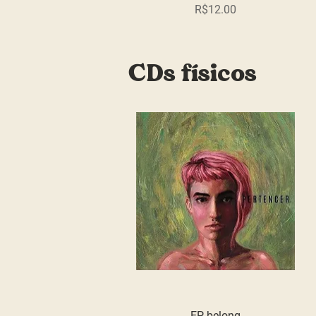
Price
R$12.00
CDs físicos
EP belong
Quick View