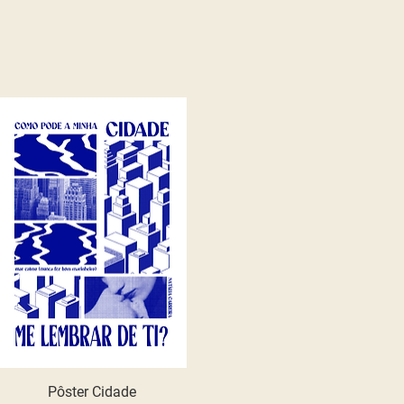
Pôster Cidade
Quick View