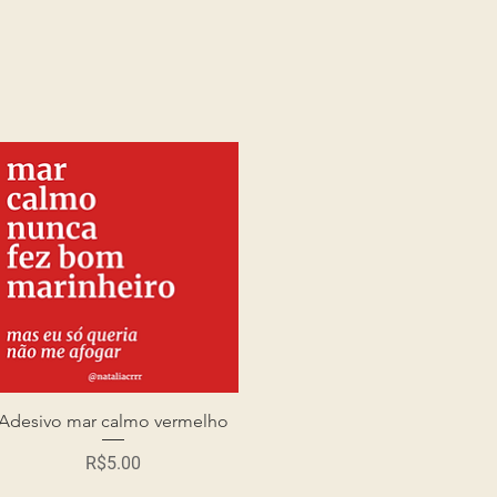
Adesivo mar calmo vermelho
Quick View
Price
R$5.00