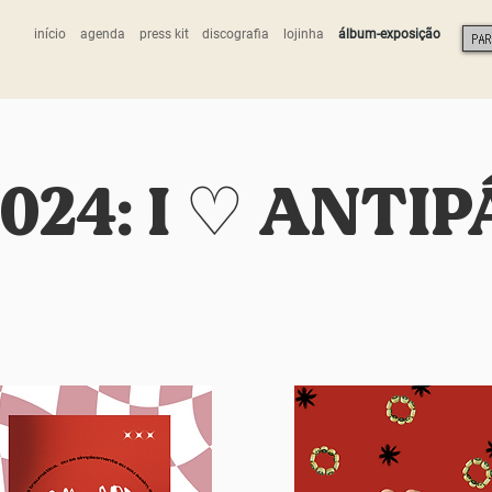
início
agenda
press kit
discografia
lojinha
álbum-exposição
PARA
2024: I ♡ ANTI