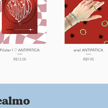
Pôster I ♡ ANTIPÁTICA
anel ANTIPÁTICA
Quick View
Quick View
Price
Price
R$12.00
R$9.90
calmo