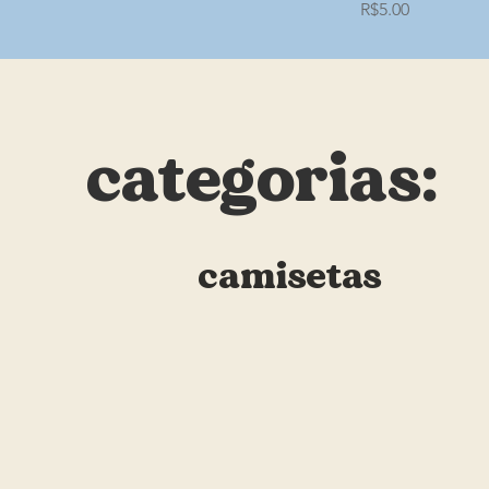
Price
R$5.00
categorias:
camisetas